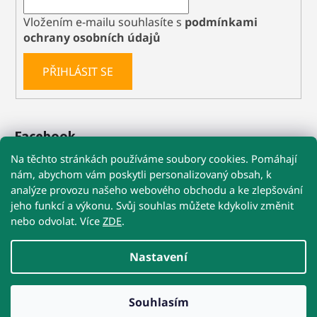
Vložením e-mailu souhlasíte s
podmínkami
ochrany osobních údajů
PŘIHLÁSIT SE
Facebook
Na těchto stránkách používáme soubory cookies. Pomáhají
nám, abychom vám poskytli personalizovaný obsah, k
analýze provozu našeho webového obchodu a ke zlepšování
🚚 Při nákupu nad 1 199 Kč máte dopravu
jeho funkcí a výkonu. Svůj souhlas můžete kdykoliv změnit
ZDARMA
nebo odvolat. Více
ZDE
.
Obchodní podmínky
Reklamace
Kontakty
☀️ POZOR NA VYSOKÉ TEPLOTY!
Nastavení
U Precizních MIKROBŮ a Re-Biomu doporučujeme
doručení kurýrem na adresu
nebo do výdejny s obsluhou.
Přestože jsou postbiotika stabilní, extrémní teploty v
Vytvořil Shoptet
přehřátých samoobslužných boxech jim nesvědčí.
Souhlasím
Copyright 2026
VetysZoo.cz
. Všechna práva