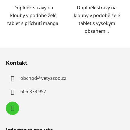
Doplněk stravy na
Doplněk stravy na
klouby v podobě želé
klouby v podobě želé
tablet s příchutí manga.
tablet s vysokým
obsahem...
Z
á
Kontakt
p
a
obchod
@
vetyszoo.cz
t
í
605 373 957