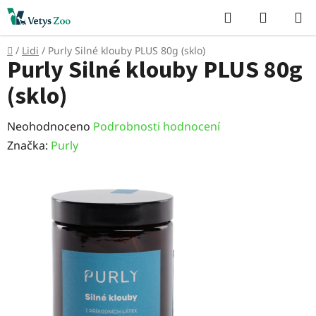
Přejít
Hledat
NÁKUP
na
KOŠÍK
obsah
Domů
/
Lidi
/
Purly Silné klouby PLUS 80g (sklo)
Purly Silné klouby PLUS 80g
(sklo)
Průměrné
Neohodnoceno
Podrobnosti hodnocení
hodnocení
Značka:
Purly
produktu
je
0,0
z
5
hvězdiček.