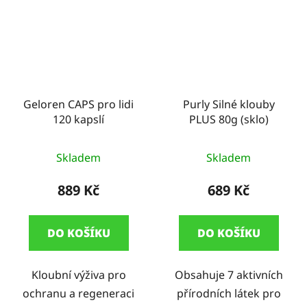
Geloren CAPS pro lidi
Purly Silné klouby
120 kapslí
PLUS 80g (sklo)
Průměrné
Skladem
Skladem
hodnocení
produktu
889 Kč
689 Kč
je
5,0
DO KOŠÍKU
DO KOŠÍKU
z
5
Kloubní výživa pro
Obsahuje 7 aktivních
hvězdiček.
ochranu a regeneraci
přírodních látek pro