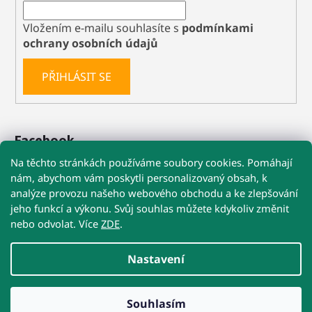
Vložením e-mailu souhlasíte s
podmínkami
ochrany osobních údajů
PŘIHLÁSIT SE
Facebook
Na těchto stránkách používáme soubory cookies. Pomáhají
nám, abychom vám poskytli personalizovaný obsah, k
analýze provozu našeho webového obchodu a ke zlepšování
🚚 Při nákupu nad 1 199 Kč máte dopravu
jeho funkcí a výkonu. Svůj souhlas můžete kdykoliv změnit
ZDARMA
nebo odvolat. Více
ZDE
.
Obchodní podmínky
Reklamace
Kontakty
☀️ POZOR NA VYSOKÉ TEPLOTY!
Nastavení
U Precizních MIKROBŮ a Re-Biomu doporučujeme
doručení kurýrem na adresu
nebo do výdejny s obsluhou.
Přestože jsou postbiotika stabilní, extrémní teploty v
Vytvořil Shoptet
přehřátých samoobslužných boxech jim nesvědčí.
Souhlasím
Copyright 2026
VetysZoo.cz
. Všechna práva