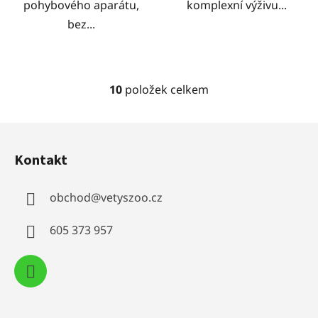
pohybového aparátu,
komplexní výživu...
bez...
10
položek celkem
O
v
l
Z
á
á
d
Kontakt
p
a
a
c
obchod
@
vetyszoo.cz
t
í
í
p
605 373 957
r
v
k
y
v
ý