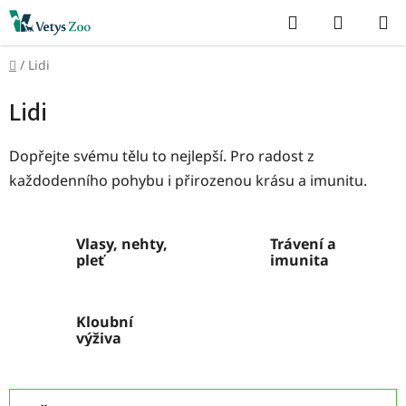
Přejít
Hledat
NÁKUP
na
KOŠÍK
obsah
Domů
/
Lidi
Lidi
Dopřejte svému tělu to nejlepší. Pro radost z
každodenního pohybu i přirozenou krásu a imunitu.
Vlasy, nehty,
Trávení a
pleť
imunita
Kloubní
výživa
Ř