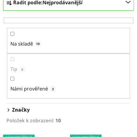
Řadit podle:
Nejprodávanější
a
z
e
n
í
p
Na skladě
10
r
o
d
Tip
0
u
k
Námi prověřené
3
t
ů
Značky
Položek k zobrazení:
10
V