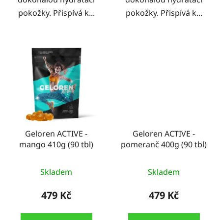
pokožky. Přispívá k...
pokožky. Přispívá k...
Geloren ACTIVE -
Geloren ACTIVE -
mango 410g (90 tbl)
pomeranč 400g (90 tbl)
Průměrné
Skladem
Skladem
hodnocení
produktu
479 Kč
479 Kč
je
5,0