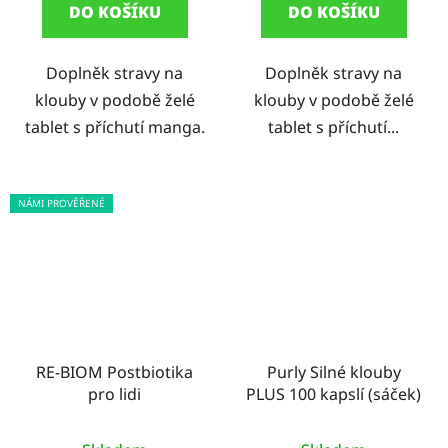
DO KOŠÍKU
DO KOŠÍKU
z
5
Doplněk stravy na
Doplněk stravy na
hvězdiček.
klouby v podobě želé
klouby v podobě želé
tablet s příchutí manga.
tablet s příchutí...
NÁMI PROVĚŘENÉ
RE-BIOM Postbiotika
Purly Silné klouby
pro lidi
PLUS 100 kapslí (sáček)