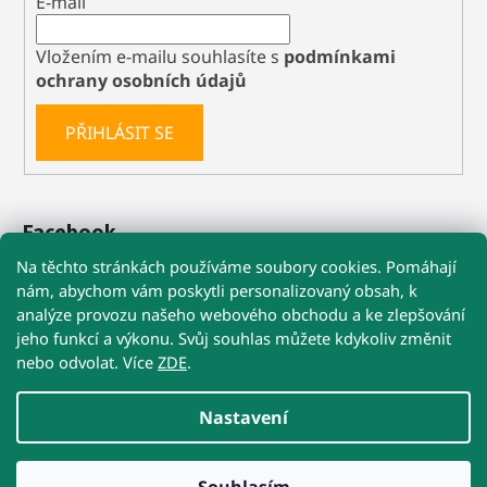
E-mail
Vložením e-mailu souhlasíte s
podmínkami
ochrany osobních údajů
PŘIHLÁSIT SE
Facebook
Na těchto stránkách používáme soubory cookies. Pomáhají
nám, abychom vám poskytli personalizovaný obsah, k
analýze provozu našeho webového obchodu a ke zlepšování
🚚 Při nákupu nad 1 199 Kč máte dopravu
jeho funkcí a výkonu. Svůj souhlas můžete kdykoliv změnit
ZDARMA
nebo odvolat. Více
ZDE
.
Obchodní podmínky
Reklamace
Kontakty
☀️ POZOR NA VYSOKÉ TEPLOTY!
Nastavení
U Precizních MIKROBŮ a Re-Biomu doporučujeme
doručení kurýrem na adresu
nebo do výdejny s obsluhou.
Přestože jsou postbiotika stabilní, extrémní teploty v
Vytvořil Shoptet
přehřátých samoobslužných boxech jim nesvědčí.