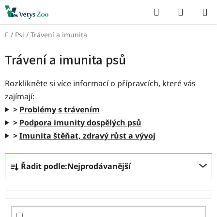
Přejít
Hledat
NÁKUP
na
KOŠÍK
obsah
Domů
/
Psi
/
Trávení a imunita
Trávení a imunita psů
Rozklikněte si více informací o přípravcích, které vás
zajímají:
>
Problémy s trávením
>
Podpora imunity dospělých psů
>
Imunita štěňat, zdravý růst a vývoj
Ř
Řadit podle:
Nejprodávanější
a
z
e
n