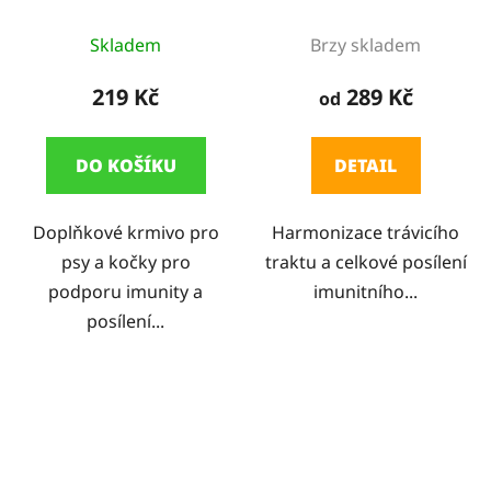
doplněk pro psy a
Průměrné
kočky
Skladem
Brzy skladem
hodnocení
produktu
219 Kč
289 Kč
od
je
5,0
DO KOŠÍKU
DETAIL
z
5
Doplňkové krmivo pro
Harmonizace trávicího
hvězdiček.
psy a kočky pro
traktu a celkové posílení
podporu imunity a
imunitního...
posílení...