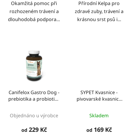
Okamžitá pomoc při
Přírodní Kelpa pro
hvězdiček.
hvězdiček.
rozhozeném trávení a
zdravé zuby, trávení a
dlouhodobá podpora...
krásnou srst psů i...
Canifelox Gastro Dog -
SYPET Kvasnice -
prebiotika a probiotika
pivovarské kvasnice
pro psy
pro psy
Průměrné
Průměrné
Objednáno u výrobce
Skladem
hodnocení
hodnocení
produktu
produktu
229 Kč
169 Kč
od
od