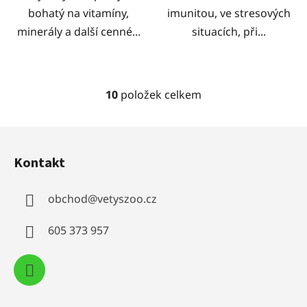
bohatý na vitamíny,
imunitou, ve stresových
minerály a další cenné...
situacích, při...
10
položek celkem
O
v
l
Z
á
á
d
Kontakt
p
a
a
c
obchod
@
vetyszoo.cz
t
í
í
p
605 373 957
r
v
k
y
v