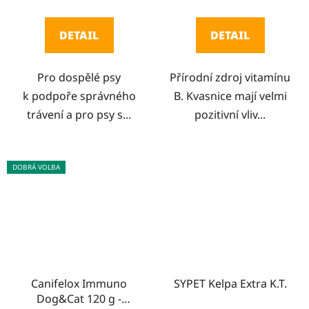
je
je
5,0
3,0
DETAIL
DETAIL
z
z
5
5
Pro dospělé psy
Přírodní zdroj vitamínu
hvězdiček.
hvězdiček.
k podpoře správného
B. Kvasnice mají velmi
trávení a pro psy s...
pozitivní vliv...
DOBRÁ VOLBA
Canifelox Immuno
SYPET Kelpa Extra K.T.
Dog&Cat 120 g -