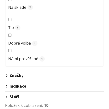
í
p
Na skladě
7
r
o
d
Tip
1
u
k
Dobrá volba
1
t
ů
Námi prověřené
1
Značky
Indikace
Stáří
Položek k zobrazení:
10