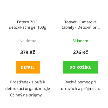
Entero ZOO
Topvet Humátové
detoxikační gel 100g
tablety - Detoxin pro
psy 90 ks
Na dotaz
Skladem
379 Kč
276 Kč
DETAIL
DO KOŠÍKU
Prostředek slouží k
Rychlá pomoc při
detoxikaci organizmu. Je
otravách a průjmech.
účinný na průjmy,...