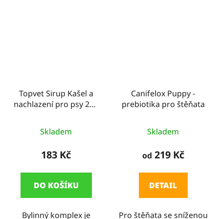
Topvet Sirup Kašel a
Canifelox Puppy -
nachlazení pro psy 200
prebiotika pro štěňata
ml
Skladem
Skladem
183 Kč
219 Kč
od
DO KOŠÍKU
DETAIL
Bylinný komplex je
Pro štěňata se sníženou