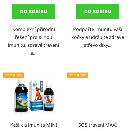
z
DO KOŠÍKU
DO KOŠÍKU
5
hvězdiček.
Komplexní přírodní
Podpořte imunitu vaší
řešení pro silnou
kočky a udržujte zdravé
imunitu, zdravé trávení
střevo díky...
a...
PSÍ BALÍČEK
PSÍ BALÍČEK
Kašlík a imunita MINI
SOS trávení MAXI