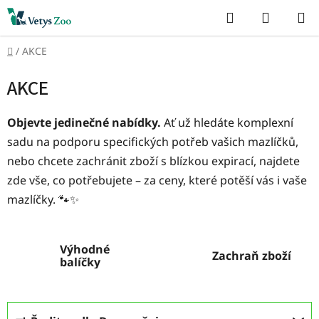
Přejít
Hledat
NÁKUP
na
KOŠÍK
obsah
Domů
/
AKCE
AKCE
Objevte jedinečné nabídky.
Ať už hledáte komplexní
sadu na podporu specifických potřeb vašich mazlíčků,
nebo chcete zachránit zboží s blízkou expirací, najdete
zde vše, co potřebujete – za ceny, které potěší vás i vaše
mazlíčky. 🐾✨
Výhodné
Zachraň zboží
balíčky
Ř