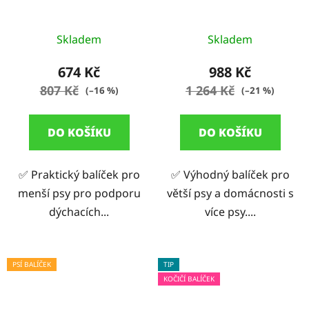
Skladem
Skladem
674 Kč
988 Kč
807 Kč
1 264 Kč
(–16 %)
(–21 %)
DO KOŠÍKU
DO KOŠÍKU
✅ Praktický balíček pro
✅ Výhodný balíček pro
menší psy pro podporu
větší psy a domácnosti s
dýchacích...
více psy....
PSÍ BALÍČEK
TIP
KOČIČÍ BALÍČEK