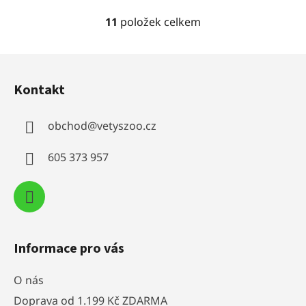
11
položek celkem
O
v
l
Z
á
á
d
Kontakt
p
a
a
c
obchod
@
vetyszoo.cz
t
í
í
p
605 373 957
r
v
k
y
v
ý
Informace pro vás
p
i
O nás
s
u
Doprava od 1.199 Kč ZDARMA