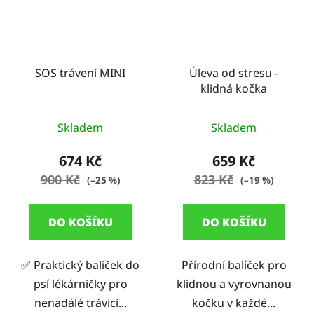
SOS trávení MINI
Úleva od stresu -
klidná kočka
Skladem
Skladem
674 Kč
659 Kč
900 Kč
823 Kč
(–25 %)
(–19 %)
DO KOŠÍKU
DO KOŠÍKU
✅ Praktický balíček do
Přírodní balíček pro
psí lékárničky pro
klidnou a vyrovnanou
nenadálé trávicí...
kočku v každé...