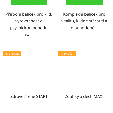
5
hvězdiček.
Přírodní balíček pro klid,
Komplexní balíček pro
vyrovnanost a
vitalitu, klidné stárnutí a
psychickou pohodu
dlouhodobé...
psa....
PSÍ BALÍČEK
PSÍ BALÍČEK
Zdravé štěně START
Zoubky a dech MAXI