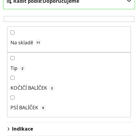
Řadit podle:
Doporučujeme
a
z
e
n
í
p
Na skladě
11
r
o
d
Tip
2
u
k
KOČIČÍ BALÍČEK
2
t
ů
PSÍ BALÍČEK
9
Indikace