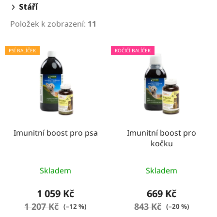
Stáří
Položek k zobrazení:
11
V
PSÍ BALÍČEK
KOČIČÍ BALÍČEK
ý
p
i
s
p
r
o
Imunitní boost pro psa
Imunitní boost pro
kočku
d
u
Průměrné
k
Skladem
Skladem
hodnocení
t
produktu
1 059 Kč
669 Kč
ů
je
1 207 Kč
843 Kč
(–12 %)
(–20 %)
5,0