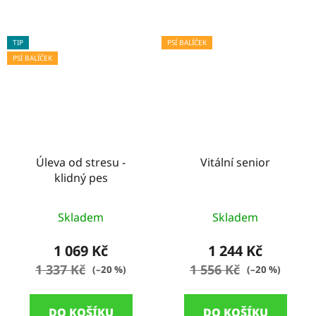
TIP
PSÍ BALÍČEK
PSÍ BALÍČEK
Úleva od stresu -
Vitální senior
klidný pes
Průměrné
Skladem
Skladem
hodnocení
produktu
1 069 Kč
1 244 Kč
je
1 337 Kč
1 556 Kč
(–20 %)
(–20 %)
5,0
z
DO KOŠÍKU
DO KOŠÍKU