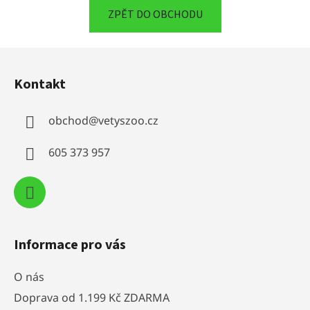
ZPĚT DO OBCHODU
Z
á
Kontakt
p
a
obchod
@
vetyszoo.cz
t
í
605 373 957
Informace pro vás
O nás
Doprava od 1.199 Kč ZDARMA