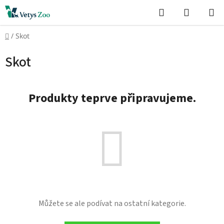
Přejít
Hledat
NÁKUP
na
KOŠÍK
obsah
Domů
/
Skot
Skot
Produkty teprve připravujeme.
Můžete se ale podívat na ostatní kategorie.