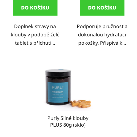
5,0
DO KOŠÍKU
DO KOŠÍKU
z
5
Doplněk stravy na
Podporuje pružnost a
hvězdiček.
klouby v podobě želé
dokonalou hydrataci
tablet s příchutí...
pokožky. Přispívá k...
Purly Silné klouby
PLUS 80g (sklo)