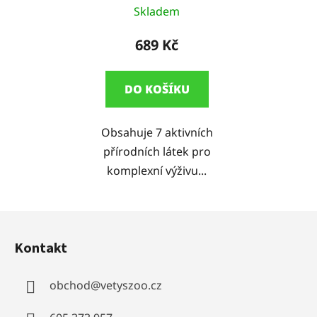
Skladem
689 Kč
DO KOŠÍKU
Obsahuje 7 aktivních
přírodních látek pro
komplexní výživu...
Z
á
Kontakt
p
a
obchod
@
vetyszoo.cz
t
í