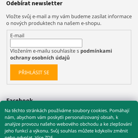
Odebírat newsletter
Vložte svůj e-mail a my vám budeme zasílat informace
o nových produktech na našem e-shopu.
E-mail
Vložením e-mailu souhlasíte s
podmínkami
ochrany osobních údajů
PŘIHLÁSIT SE
Facebook
Na těchto stránkách používáme soubory cookies. Pomáhají
nám, abychom vám poskytli personalizovaný obsah, k
analýze provozu našeho webového obchodu a ke zlepšování
🚚 Při nákupu nad 1 199 Kč máte dopravu
jeho funkcí a výkonu. Svůj souhlas můžete kdykoliv změnit
ZDARMA
nebo odvolat. Více
ZDE
.