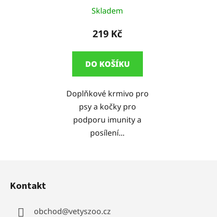
Průměrné
kočky
Skladem
hodnocení
produktu
219 Kč
je
5,0
DO KOŠÍKU
z
5
Doplňkové krmivo pro
hvězdiček.
psy a kočky pro
podporu imunity a
posílení...
Z
á
Kontakt
p
a
obchod
@
vetyszoo.cz
t