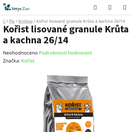
Přejít
Hledat
NÁKUP
na
KOŠÍK
obsah
Domů
/
Psi
/
Krmivo
/
Kořist lisované granule Krůta a kachna 26/14
Kořist lisované granule Krůta
a kachna 26/14
Průměrné
Neohodnoceno
Podrobnosti hodnocení
hodnocení
Značka:
Kořist
produktu
je
0,0
z
5
hvězdiček.