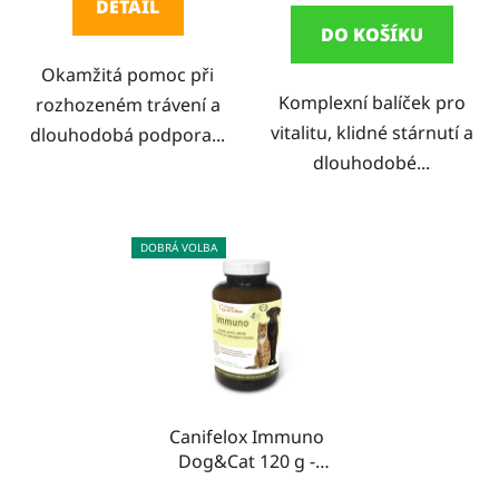
DETAIL
z
DO KOŠÍKU
5
Okamžitá pomoc při
hvězdiček.
Komplexní balíček pro
rozhozeném trávení a
vitalitu, klidné stárnutí a
dlouhodobá podpora...
dlouhodobé...
DOBRÁ VOLBA
Canifelox Immuno
Dog&Cat 120 g -
doplněk pro psy a