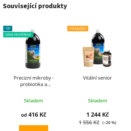
Související produkty
TIP
PSÍ BALÍČEK
NÁMI PROVĚŘENÉ
Precizní mikroby -
Vitální senior
probiotika a
postbiotika pro psy a
Průměrné
kočky
Skladem
Skladem
hodnocení
produktu
416 Kč
1 244 Kč
od
je
1 556 Kč
(–20 %)
4,7