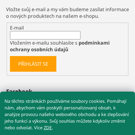
Vložte svůj e-mail a my vám budeme zasílat informace
o nových produktech na našem e-shopu.
E-mail
Vložením e-mailu souhlasíte s
podmínkami
ochrany osobních údajů
PŘIHLÁSIT SE
Facebook
Na těchto stránkách používáme soubory cookies. Pomáhají
nám, abychom vám poskytli personalizovaný obsah, k
analýze provozu našeho webového obchodu a ke zlepšování
🚚 Při nákupu nad 1 199 Kč máte dopravu
jeho funkcí a výkonu. Svůj souhlas můžete kdykoliv změnit
ZDARMA
nebo odvolat. Více
ZDE
.
Obchodní podmínky
Reklamace
Kontakty