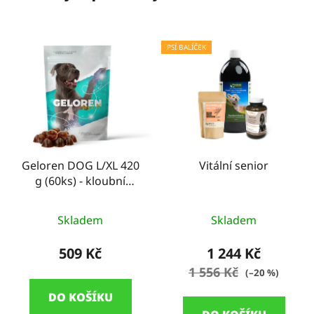
PSÍ BALÍČEK
Geloren DOG L/XL 420
Vitální senior
g (60ks) - kloubní
výživa pro psy
Průměrné
Skladem
Skladem
hodnocení
produktu
509 Kč
1 244 Kč
je
1 556 Kč
(–20 %)
5,0
DO KOŠÍKU
z