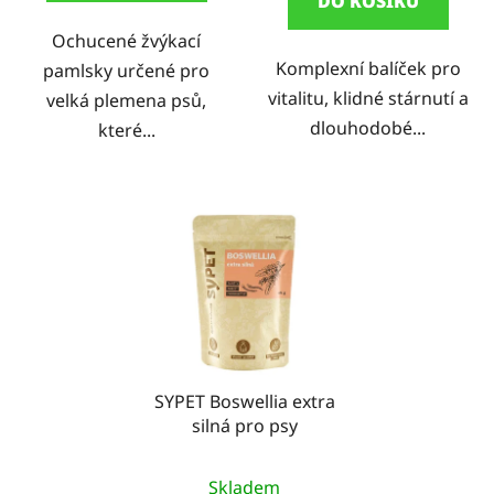
DO KOŠÍKU
5
Ochucené žvýkací
hvězdiček.
Komplexní balíček pro
pamlsky určené pro
vitalitu, klidné stárnutí a
velká plemena psů,
dlouhodobé...
které...
SYPET Boswellia extra
silná pro psy
Průměrné
Skladem