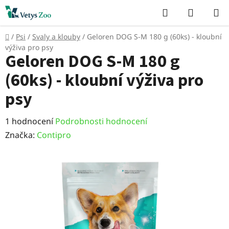
Přejít
Hledat
NÁKUP
na
KOŠÍK
obsah
Domů
/
Psi
/
Svaly a klouby
/
Geloren DOG S-M 180 g (60ks) - kloubní
výživa pro psy
Geloren DOG S-M 180 g
(60ks) - kloubní výživa pro
psy
Průměrné
1 hodnocení
Podrobnosti hodnocení
hodnocení
Značka:
Contipro
produktu
je
5,0
z
5
hvězdiček.