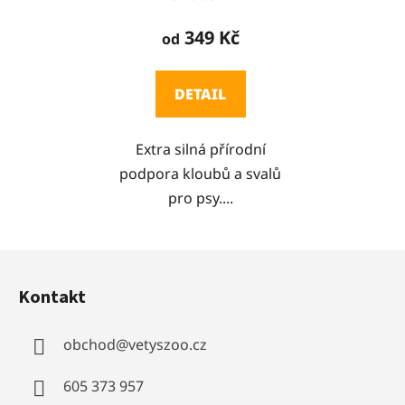
hodnocení
produktu
349 Kč
od
je
5,0
DETAIL
z
5
Extra silná přírodní
hvězdiček.
podpora kloubů a svalů
pro psy....
Z
á
Kontakt
p
a
obchod
@
vetyszoo.cz
t
í
605 373 957