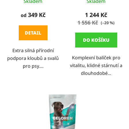
Skladem
Skladem
hodnocení
produktu
349 Kč
1 244 Kč
od
je
1 556 Kč
(–20 %)
5,0
DETAIL
z
DO KOŠÍKU
5
Extra silná přírodní
hvězdiček.
Komplexní balíček pro
podpora kloubů a svalů
vitalitu, klidné stárnutí a
pro psy....
dlouhodobé...