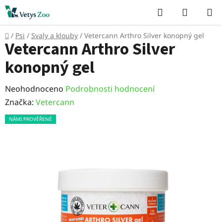
Přejít
Hledat
NÁKUP
na
KOŠÍK
obsah
Domů
/
Psi
/
Svaly a klouby
/
Vetercann Arthro Silver konopný gel
Vetercann Arthro Silver
konopný gel
Průměrné
Neohodnoceno
Podrobnosti hodnocení
hodnocení
Značka:
Vetercann
produktu
NÁMI PROVĚŘENÉ
je
0,0
z
5
hvězdiček.