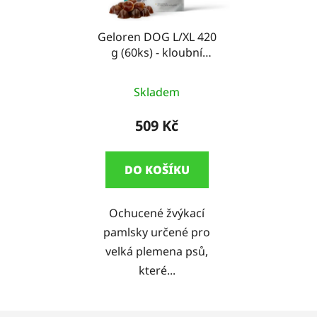
Geloren DOG L/XL 420
g (60ks) - kloubní
výživa pro psy
Průměrné
Skladem
hodnocení
produktu
509 Kč
je
5,0
DO KOŠÍKU
z
5
Ochucené žvýkací
hvězdiček.
pamlsky určené pro
velká plemena psů,
které...