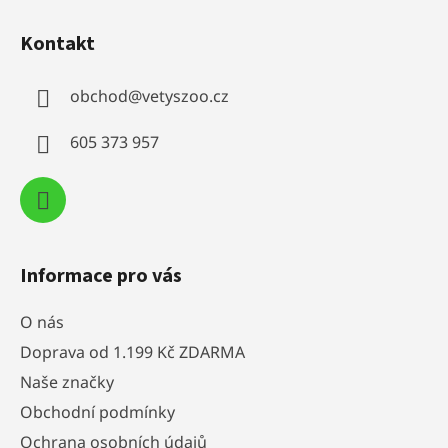
Z
á
Kontakt
p
a
obchod
@
vetyszoo.cz
t
í
605 373 957
Informace pro vás
O nás
Doprava od 1.199 Kč ZDARMA
Naše značky
Obchodní podmínky
Ochrana osobních údajů