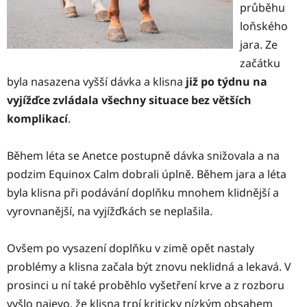
průběhu
loňského
jara. Ze
začátku
byla nasazena vyšší dávka a klisna
již po týdnu na
vyjížďce zvládala všechny situace bez větších
komplikací
.
Během léta se Anetce postupně dávka snižovala a na
podzim Equinox Calm dobrali úplně. Během jara a léta
byla klisna při podávání doplňku mnohem klidnější a
vyrovnanější, na vyjížďkách se neplašila.
Ovšem po vysazení doplňku v zimě opět nastaly
problémy a klisna začala být znovu neklidná a lekavá. V
prosinci u ní také proběhlo vyšetření krve a z rozboru
vyšlo najevo, že klisna trpí kriticky nízkým obsahem