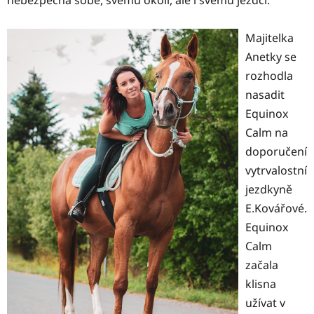
Majitelka
Anetky se
rozhodla
nasadit
Equinox
Calm na
doporučení
vytrvalostní
jezdkyně
E.Kovářové.
Equinox
Calm
začala
klisna
užívat v