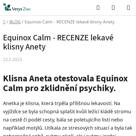
Přejít
Hledat
NÁKUP
na
KOŠÍK
obsah
Domů
/
BLOG
/
Equinox Calm - RECENZE lekavé klisny Anety
Equinox Calm - RECENZE lekavé
klisny Anety
22.2.2023
Klisna Aneta otestovala Equinox
Calm pro zklidnění psychiky.
Anetka je klisna, která trpěla přílišnou lekavostí. Na
vyjížďce se byla schopná splašit kvůli ležící kládě stromu
na cestě či podél cesty, bála se poletujícího listí nebo
například motýlů. Utíkala ze stresových situací a byla tak
nebezpečná sobě, svému okolí, ale i svému jezdci.