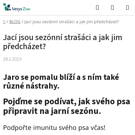
Přejít
Hledat
NÁKUP
na
KOŠÍK
obsah
Domů
/
BLOG
/
Jací jsou sezónní strašáci a jak jim předcházet?
Jací jsou sezónní strašáci a jak jim
předcházet?
28.2.2023
Jaro se pomalu blíží a s ním také
různé nástrahy.
Pojďme se podívat, jak svého psa
připravit na jarní sezónu.
Podpořte imunitu svého psa včas!