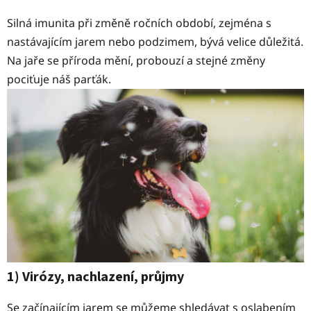
Silná imunita při změně ročních období, zejména s
nastávajícím jarem nebo podzimem, bývá velice důležitá.
Na jaře se příroda mění, probouzí a stejné změny
pociťuje náš parťák.
1) Virózy, nachlazení, průjmy
Se začínajícím jarem se můžeme shledávat s oslabením