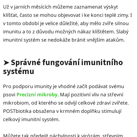
Už v jarních měsících můžeme zaznamenat výskyt
klíšťat, často se mohou objevovat i ke konci teplé zimy. I
v tomto období je velice důležité, aby mělo zvíře silnou
imunitu a to z důvodu možných nákaz klíštětem. Slabý
imunitní systém se nedokáže bránit vnějším atakům.
Správné fungování imunitního
➤
systému
Pro podporu imunity je v
hodné začít podávat svému
psovi
Precizní mikroby
. Mají pozitivní vliv na střevní
mikrobiom, od kterého se odvíjí celkové zdraví zvířete.
POSTbiotika obsažena v krmném doplňku stimulují
celkový imunitní systém.
Můžete tak předejít náchylnosti k virózám, střevním