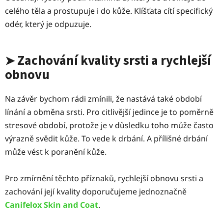
celého těla a prostupuje i do kůže. Klíšťata cítí specifický
odér, který je odpuzuje.
Zachování kvality srsti a rychlejší
➤
obnovu
Na závěr bychom rádi zmínili, že nastává tak
é období
línání a obměna srsti. P
ro citlivější jedince je to poměrně
stresové období, protože je v důsledku toho může často
výrazně svědit kůže. To vede k drbání. A přílišné drbání
může vést k poranění kůže.
Pro zmírnění těchto příznaků, rychlejší obnovu srsti a
zachování její kvality doporučujeme jednoznačně
Canifelox Skin and Coat
.