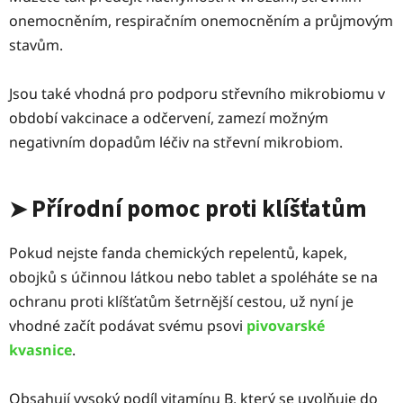
onemocněním, respiračním onemocněním a průjmovým
stavům.
Jsou také vhodná pro podporu střevního mikrobiomu v
období vakcinace a odčervení, zamezí možným
negativním dopadům léčiv na střevní mikrobiom.
Přírodní pomoc proti klíšťatům
➤
Pokud nejste fanda chemických repelentů, kapek,
obojků s účinnou látkou nebo tablet a spoléháte se na
ochranu proti klíšťatům šetrnější cestou, už nyní je
vhodné začít podávat svému psovi
pivovarské
kvasnice
.
Obsahují vysoký podíl vitamínu B, který se uvolňuje do