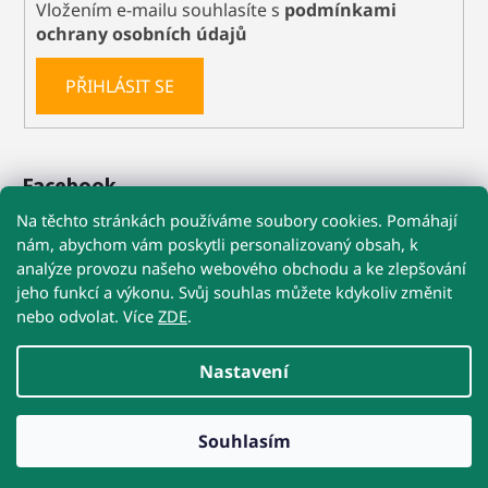
Vložením e-mailu souhlasíte s
podmínkami
ochrany osobních údajů
PŘIHLÁSIT SE
Facebook
Na těchto stránkách používáme soubory cookies. Pomáhají
nám, abychom vám poskytli personalizovaný obsah, k
analýze provozu našeho webového obchodu a ke zlepšování
🚚 Při nákupu nad 1 199 Kč máte dopravu
jeho funkcí a výkonu. Svůj souhlas můžete kdykoliv změnit
ZDARMA
nebo odvolat. Více
ZDE
.
Obchodní podmínky
Reklamace
Kontakty
☀️ POZOR NA VYSOKÉ TEPLOTY!
Nastavení
U Precizních MIKROBŮ a Re-Biomu doporučujeme
doručení kurýrem na adresu
nebo do výdejny s obsluhou.
Přestože jsou postbiotika stabilní, extrémní teploty v
Vytvořil Shoptet
přehřátých samoobslužných boxech jim nesvědčí.
Souhlasím
Copyright 2026
VetysZoo.cz
. Všechna práva
vyhrazena.
Upravit nastavení cookies