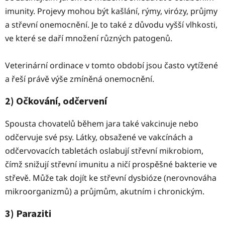
imunity. Projevy mohou být kašlání, rýmy, virózy, průjmy
a střevní onemocnění. Je to také z důvodu vyšší vlhkosti,
ve které se daří množení různých patogenů.
Veterinární ordinace v tomto období jsou často vytížené
a řeší právě výše zmíněná onemocnění.
2) Očkování, odčervení
Spousta chovatelů během jara také vakcinuje nebo
odčervuje své psy. Látky, obsažené ve vakcínách a
odčervovacích tabletách oslabují střevní mikrobiom,
čímž snižují střevní imunitu a ničí prospěšné bakterie ve
střevě. Může tak dojít ke střevní dysbióze (nerovnováha
mikroorganizmů) a průjmům, akutním i chronickým.
3) Paraziti