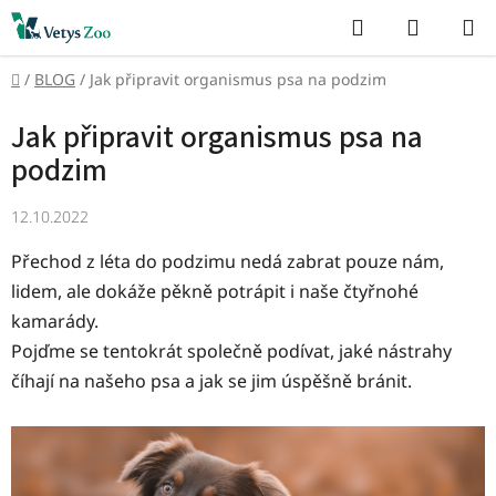
Přejít
Hledat
NÁKUP
na
KOŠÍK
obsah
Domů
/
BLOG
/
Jak připravit organismus psa na podzim
Jak připravit organismus psa na
podzim
12.10.2022
Přechod z léta do podzimu nedá zabrat pouze nám,
lidem, ale dokáže pěkně potrápit i naše čtyřnohé
kamarády.
Pojďme se tentokrát společně podívat, jaké nástrahy
číhají na našeho psa a jak se jim úspěšně bránit.