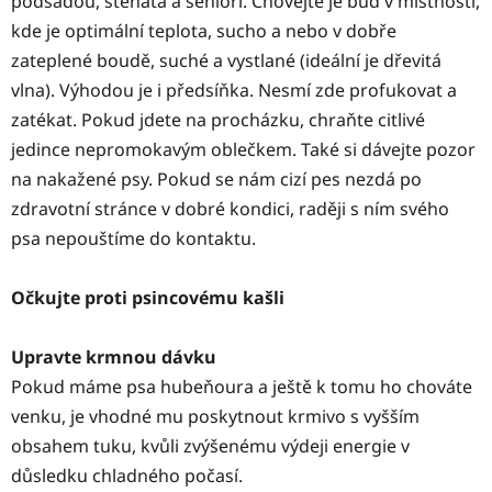
podsadou, štěňata a senioři. Chovejte je buď v místnosti,
kde je optimální teplota, sucho a nebo v dobře
zateplené boudě, suché a vystlané (ideální je dřevitá
vlna). Výhodou je i předsíňka. Nesmí zde profukovat a
zatékat. Pokud jdete na procházku, chraňte citlivé
jedince nepromokavým oblečkem. Také si dávejte pozor
na nakažené psy. Pokud se nám cizí pes nezdá po
zdravotní stránce v dobré kondici, raději s ním svého
psa nepouštíme do kontaktu.
Očkujte proti psincovému kašli
Upravte krmnou dávku
Pokud máme psa hubeňoura a ještě k tomu ho chováte
venku, je vhodné mu poskytnout krmivo s vyšším
obsahem tuku, kvůli zvýšenému výdeji energie v
důsledku chladného počasí.