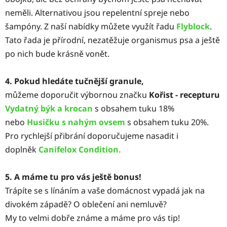
neměli. Alternativou jsou repelentní spreje nebo
šampóny. Z naší nabídky můžete využít řadu
Flyblock
.
Tato řada je přírodní, nezatěžuje organismus psa a ještě
po nich bude krásně vonět.
4. Pokud hledáte tučnější granule,
můžeme doporučit výbornou značku
Kořist - recepturu
Vydatný býk a krocan
s obsahem tuku 18%
nebo
Husičku s nahým ovsem
s obsahem tuku 20%.
Pro rychlejší přibrání doporučujeme nasadit i
doplněk
Canifelox Condition.
5. A máme tu pro vás ještě bonus!
Trápíte se s línáním a vaše domácnost vypadá jak na
divokém západě? O oblečení ani nemluvě?
My to velmi dobře známe a máme pro vás tip!