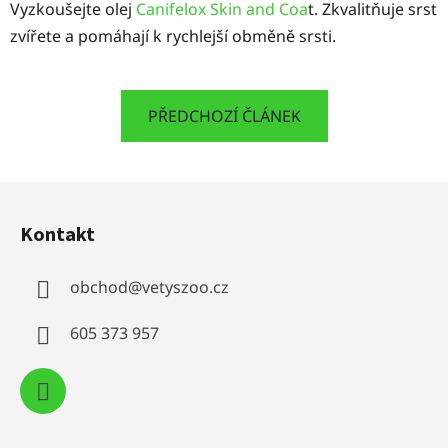
Vyzkoušejte olej
Canifelox Skin and Coa
t. Zkvalitňuje srst
zvířete a pomáhají k rychlejší obměně srsti.
PŘEDCHOZÍ ČLÁNEK
Z
á
Kontakt
p
a
obchod
@
vetyszoo.cz
t
í
605 373 957