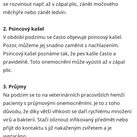
se rozvinout např. až v zápal plic, zánět močového
měchýře nebo zánět ledvin.
2. Psincový kašel
V období podzimu se často objevuje psincový kašel.
Pozor, můžeme jej snadno zaměnit s nachlazením.
Psincový kašel poznáme tak, že pes kašle často a
pravidelně. Toto onemocnění může vyústit až v zápal
plic.
3. Průjmy
Na podzim se to na veterinárních pracovištích hemží
pacienty s průjmovými onemocněními. Je to z toho
důvodu, že díky větší vlhkosti se daří rychlému množení
virů a bakterií. Stačí olíznout infikovaný předmět nebo
přijít do kontaktu s již nakaženým zvířetem a je
vystaráno.