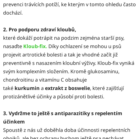
prevenci trávících potíží, ke kterým v tomto ohledu často
dochází.
2. Pro podporu zdraví kloubů,
které dokáží potrápit na podzim zejména starší psy,
nasaďte
Kloub-fix.
Díky ochlazení se mohou u psů
projevit artrotické bolesti a tak je vhodné začít již
preventivně s nasazením kloubní výživy. Kloub-fix vyniká
svým komplexním složením. Kromě glukosaminu,
chondroitinu a vitamínu C obsahuje
také
kurkumin
a
extrakt z boswelie
, které zajišťují
protizánětlivé účinky a působí proti bolesti.
3. Vydržme to ještě s antiparazitiky s repelentím
účinkem
Spoustě z nás už doběhla doba účinnosti repelentních
obojků, ale bez ochrany bychom ještě psa nechávat