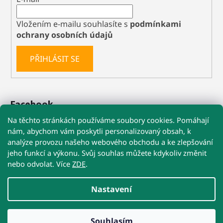
Vložením e-mailu souhlasíte s
podmínkami
ochrany osobních údajů
PŘIHLÁSIT SE
Facebook
Na těchto stránkách používáme soubory cookies. Pomáhají
nám, abychom vám poskytli personalizovaný obsah, k
analýze provozu našeho webového obchodu a ke zlepšování
🚚 Při nákupu nad 1 199 Kč máte dopravu
jeho funkcí a výkonu. Svůj souhlas můžete kdykoliv změnit
ZDARMA
nebo odvolat. Více
ZDE
.
Obchodní podmínky
Reklamace
Kontakty
☀️ POZOR NA VYSOKÉ TEPLOTY!
Nastavení
U Precizních MIKROBŮ a Re-Biomu doporučujeme
doručení kurýrem na adresu
nebo do výdejny s obsluhou.
Přestože jsou postbiotika stabilní, extrémní teploty v
Vytvořil Shoptet
přehřátých samoobslužných boxech jim nesvědčí.
Souhlasím